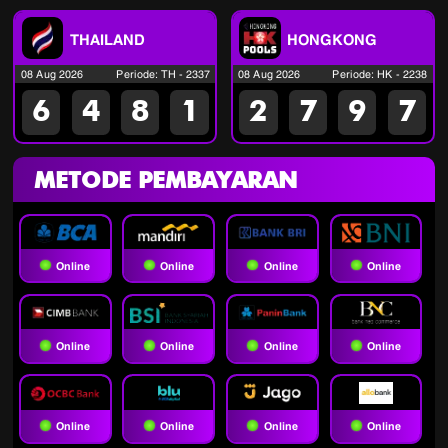
THAILAND
HONGKONG
08 Aug 2026
Periode
:
TH
-
2337
08 Aug 2026
Periode
:
HK
-
2238
6
4
8
1
2
7
9
7
METODE PEMBAYARAN
Online
Online
Online
Online
Online
Online
Online
Online
Online
Online
Online
Online