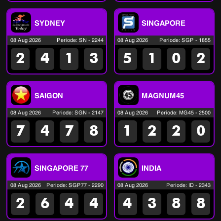
SYDNEY
SINGAPORE
08 Aug 2026
Periode
:
SN
-
2244
08 Aug 2026
Periode
:
SGP
-
1855
2
4
1
3
5
1
0
2
SAIGON
MAGNUM45
08 Aug 2026
Periode
:
SGN
-
2147
08 Aug 2026
Periode
:
MG45
-
2500
7
4
7
8
1
2
2
0
SINGAPORE 77
INDIA
08 Aug 2026
Periode
:
SGP77
-
2290
08 Aug 2026
Periode
:
ID
-
2343
2
6
4
4
4
3
8
8