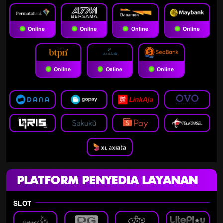
Online
Online
Online
Online
Online
Online
Online
PLATFORM PENYEDIA LAYANAN
SLOT