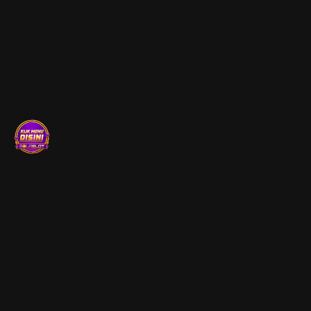
METODE PEMBAYARAN