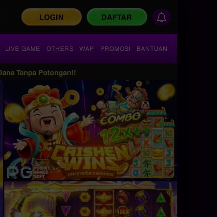
LOGIN
DAFTAR
LIVE GAME
OTHERS
WAP
PROMOSI
BANTUAN
!