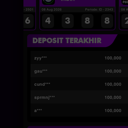
501
08 Aug 2026
Periode
:
ID
-
2343
08 Aug 2026
6
4
3
8
8
2
7
DEPOSIT TERAKHIR
gau***
100,000
cund***
100,000
sprmnj***
100,000
a***
100,000
kode***
100,000