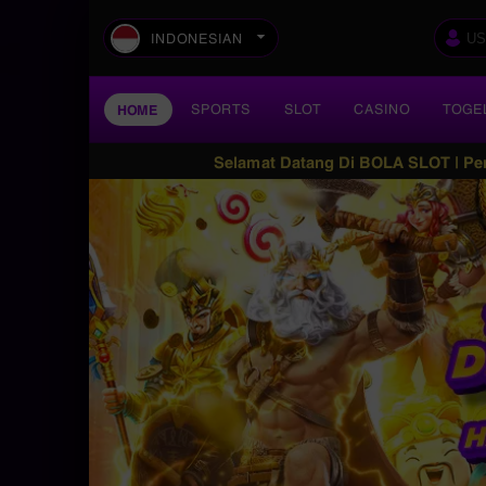
INDONESIAN
HOME
SPORTS
SLOT
CASINO
TOGE
Selamat Datang Di BOLA SLOT | Perhatikan Menu Deposit