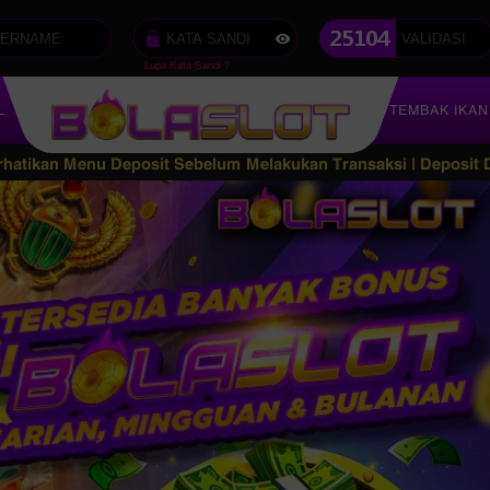
Lupa Kata Sandi ?
L
TEMBAK IKAN
 Sebelum Melakukan Transaksi | Deposit Dana Tanpa Potongan!