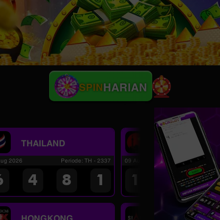
HARIAN
SPIN
LAND
SHANGHAI
Periode
:
TH
-
2337
09 Aug 2026
Periode
:
SH
-
2260
09
8
1
1
5
1
5
KONG
SIAM TOTO