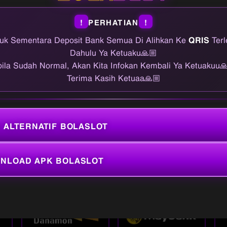
er
Candy Rush
Sweet Bonanza 2500
!
PERHATIAN
!
QRIS
uk Sementara Deposit Bank Semua Di Alihkan Ke
Terl
Dahulu Ya Ketuaku🙏🏼
ila Sudah Normal, Akan Kita Infokan Kembali Ya Ketuakuu
Terima Kasih Ketuaa🙏🏼
Online
Online
K ALTERNATIF BOLASLOT
NLOAD APK BOLASLOT
Online
Online