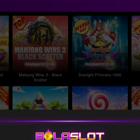
ot
Mahjong Wins 3 - Black
Starlight Princess 1000
Scatter