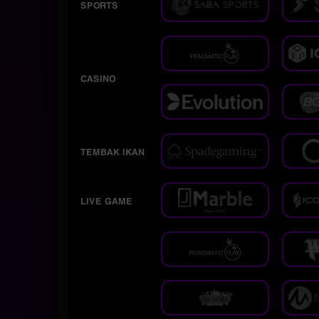
SPORTS
CASINO
TEMBAK IKAN
LIVE GAME