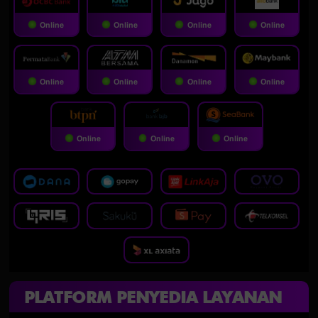
Online
Online
Online
Online
Online
Online
Online
Online
Online
Online
Online
PLATFORM PENYEDIA LAYANAN