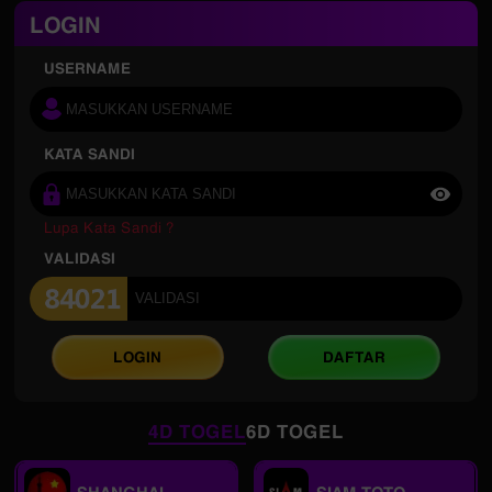
LOGIN
USERNAME
KATA SANDI
Lupa Kata Sandi ?
VALIDASI
LOGIN
DAFTAR
4D TOGEL
6D TOGEL
SHANGHAI
SIAM TOTO