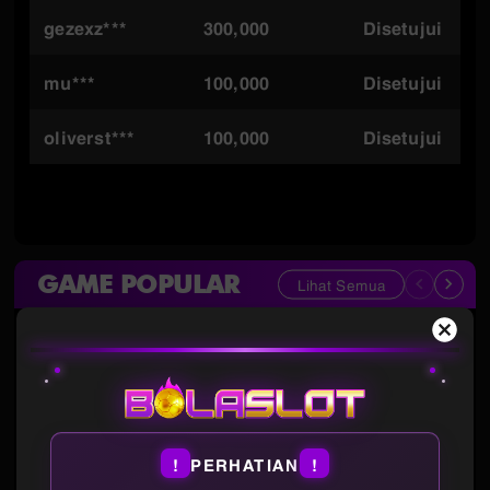
gezexz***
300,000
Disetujui
mu***
100,000
Disetujui
oliverst***
100,000
Disetujui
rob***
100,000
Disetujui
GAME POPULAR
Lihat Semua
!
PERHATIAN
!
Fury of Anubis
Mahjong Wins
Mahjong Wins 3 -
St